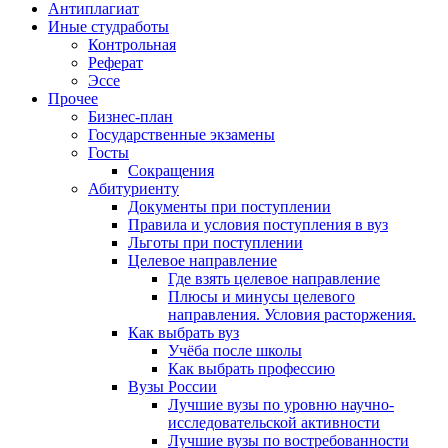
Антиплагиат
Иные студработы
Контрольная
Реферат
Эссе
Прочее
Бизнес-план
Государственные экзамены
Госты
Сокращения
Абитуриенту
Документы при поступлении
Правила и условия поступления в вуз
Льготы при поступлении
Целевое направление
Где взять целевое направление
Плюсы и минусы целевого
направления. Условия расторжения.
Как выбрать вуз
Учёба после школы
Как выбрать профессию
Вузы России
Лучшие вузы по уровню научно-
исследовательской активности
Лучшие вузы по востребованности